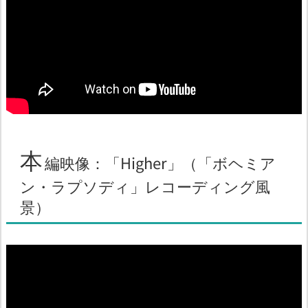
本
編映像：「Higher」（「ボヘミア
ン・ラプソディ」レコーディング風
景）