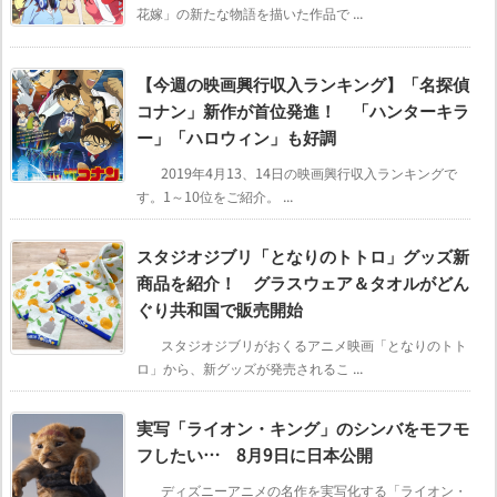
花嫁」の新たな物語を描いた作品で ...
【今週の映画興行収入ランキング】「名探偵
コナン」新作が首位発進！ 「ハンターキラ
ー」「ハロウィン」も好調
2019年4月13、14日の映画興行収入ランキングで
す。1～10位をご紹介。 ...
スタジオジブリ「となりのトトロ」グッズ新
商品を紹介！ グラスウェア＆タオルがどん
ぐり共和国で販売開始
スタジオジブリがおくるアニメ映画「となりのトト
ロ」から、新グッズが発売されるこ ...
実写「ライオン・キング」のシンバをモフモ
フしたい… 8月9日に日本公開
ディズニーアニメの名作を実写化する「ライオン・