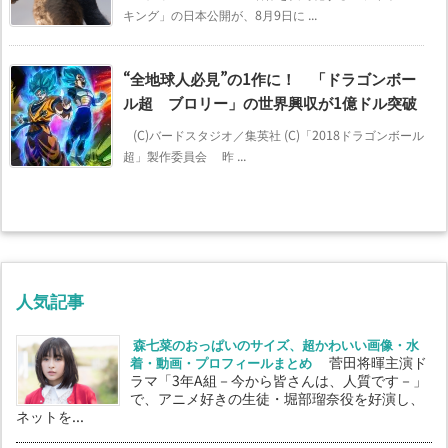
キング」の日本公開が、8月9日に ...
“全地球人必見”の1作に！ 「ドラゴンボー
ル超 ブロリー」の世界興収が1億ドル突破
(C)バードスタジオ／集英社 (C)「2018ドラゴンボール
超」製作委員会 昨 ...
人気記事
森七菜のおっぱいのサイズ、超かわいい画像・水
着・動画・プロフィールまとめ
菅田将暉主演ド
ラマ「3年A組－今から皆さんは、人質です－」
で、アニメ好きの生徒・堀部瑠奈役を好演し、
ネットを...