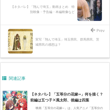
【ネタバレ】「翔んで埼玉」動画まとめ 特
別映像・予告編・本編映像など
Prev
実写「翔んで埼玉」埼玉県民、群馬県民、茨
城県民の感想は？
関連記事
【ネタバレ】「五等分の花嫁∽」何を描く？
前編は五つ子×風太郎、後編は四葉
映画「五等分の花嫁∽」は、人気アニメ「五等分の