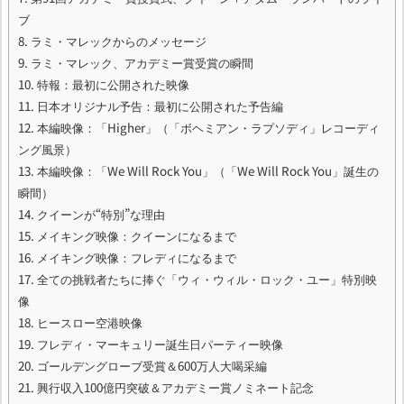
ブ
8.
ラミ・マレックからのメッセージ
9.
ラミ・マレック、アカデミー賞受賞の瞬間
10.
特報：最初に公開された映像
11.
日本オリジナル予告：最初に公開された予告編
12.
本編映像：「Higher」（「ボヘミアン・ラプソディ」レコーディ
ング風景）
13.
本編映像：「We Will Rock You」（「We Will Rock You」誕生の
瞬間）
14.
クイーンが“特別”な理由
15.
メイキング映像：クイーンになるまで
16.
メイキング映像：フレディになるまで
17.
全ての挑戦者たちに捧ぐ「ウィ・ウィル・ロック・ユー」特別映
像
18.
ヒースロー空港映像
19.
フレディ・マーキュリー誕生日パーティー映像
20.
ゴールデングローブ受賞＆600万人大喝采編
21.
興行収入100億円突破＆アカデミー賞ノミネート記念