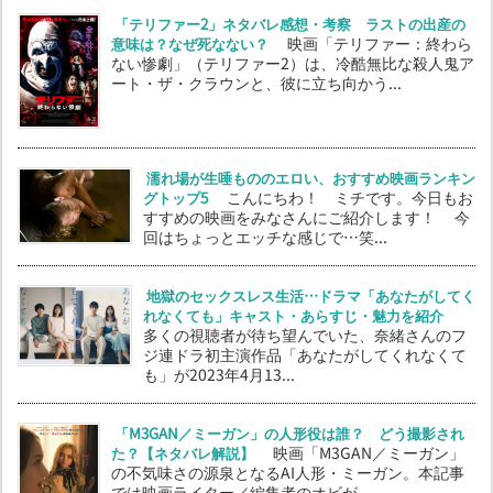
「テリファー2」ネタバレ感想・考察 ラストの出産の
意味は？なぜ死なない？
映画「テリファー：終わら
ない惨劇」（テリファー2）は、冷酷無比な殺人鬼ア
ート・ザ・クラウンと、彼に立ち向かう...
濡れ場が生唾もののエロい、おすすめ映画ランキン
グトップ5
こんにちわ！ ミチです。今日もお
すすめの映画をみなさんにご紹介します！ 今
回はちょっとエッチな感じで…笑...
地獄のセックスレス生活…ドラマ「あなたがしてく
れなくても」キャスト・あらすじ・魅力を紹介
多くの視聴者が待ち望んでいた、奈緒さんのフ
ジ連ドラ初主演作品「あなたがしてくれなくて
も」が2023年4月13...
「M3GAN／ミーガン」の人形役は誰？ どう撮影され
た？【ネタバレ解説】
映画「M3GAN／ミーガン」
の不気味さの源泉となるAI人形・ミーガン。本記事
では映画ライター／編集者のオビが...