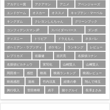
アカデミー賞
アクアマン
アニメ
アベンジャーズ
エンドゲーム
オスカー
オススメ
キャプテン・マーベル
キングダム
クレヨンしんちゃん
グリーンブック
コンフィデンスマンJP
スパイダーバース
ダンボ
ディズニー
トリビア
ドラえもん
ネタバレ
ボヘミアン・ラプソディ
ポケモン
ランキング
レビュー
レプリカズ
佐藤健
吉沢亮
名探偵コナン
名探偵ピカチュウ
実写化
山崎賢人
山﨑賢人
岡田准一
感想
映画
映画ランキング
映画レビュー
映画感想
漫画
竹内涼真
紺青の拳
翔んで埼玉
興行収入
菅田将暉
貞子
賭ケグルイ
長澤まさみ