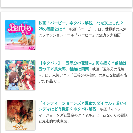
映画「バービー」ネタバレ解説 なぜ炎上した？
28の裏話とは？
映画「バービー」は、世界的に人気
のファッションドール「バービー」の魅力を大画面 ...
【ネタバレ】「五等分の花嫁∽」何を描く？前編は
五つ子×風太郎、後編は四葉
映画「五等分の花嫁
∽」は、人気アニメ「五等分の花嫁」の新たな物語を描
いた作品で ...
「インディ・ジョーンズと運命のダイヤル」若いイ
ンディはどう撮影？ネタバレ解説
映画「インデ
ィ・ジョーンズと運命のダイヤル」は、昔ながらの冒険
と先進的な映像技 ...