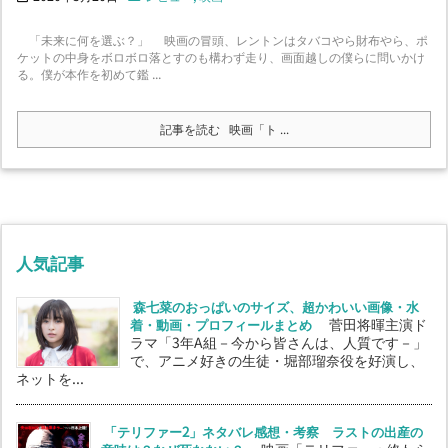
「未来に何を選ぶ？」 映画の冒頭、レントンはタバコやら財布やら、ポ
ケットの中身をボロボロ落とすのも構わず走り、画面越しの僕らに問いかけ
る。僕が本作を初めて鑑 ...
記事を読む
映画「ト ...
人気記事
森七菜のおっぱいのサイズ、超かわいい画像・水
着・動画・プロフィールまとめ
菅田将暉主演ド
ラマ「3年A組－今から皆さんは、人質です－」
で、アニメ好きの生徒・堀部瑠奈役を好演し、
ネットを...
「テリファー2」ネタバレ感想・考察 ラストの出産の