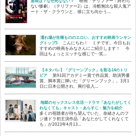
意味は？なぜ死なない？
映画「テリファー：終わら
ない惨劇」（テリファー2）は、冷酷無比な殺人鬼ア
ート・ザ・クラウンと、彼に立ち向かう...
濡れ場が生唾もののエロい、おすすめ映画ランキン
グトップ5
こんにちわ！ ミチです。今日もお
すすめの映画をみなさんにご紹介します！ 今
回はちょっとエッチな感じで…笑...
【ネタバレ】「グリーンブック」を彩る14のトリ
ビア
第91回アカデミー賞で作品賞、助演男優
賞、脚本賞に輝いた「グリーンブック」。3月1
日に日本公開され、興行収入...
地獄のセックスレス生活…ドラマ「あなたがしてく
れなくても」キャスト・あらすじ・魅力を紹介
多くの視聴者が待ち望んでいた、奈緒さんのフ
ジ連ドラ初主演作品「あなたがしてくれなくて
も」が2023年4月13...