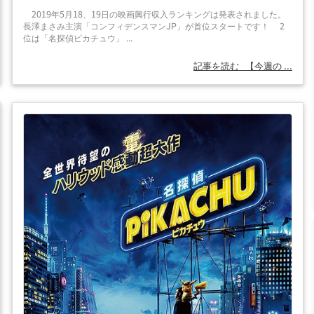
2019年5月18、19日の映画興行収入ランキングは発表されました。
長澤まさみ主演「コンフィデンスマンJP」が首位スタートです！ 2
位は「名探偵ピカチュウ」 ...
記事を読む
【今週の ...