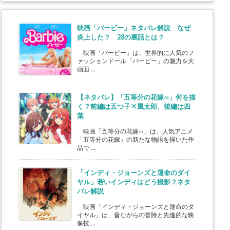
映画「バービー」ネタバレ解説 なぜ
炎上した？ 28の裏話とは？
映画「バービー」は、世界的に人気のフ
ァッションドール「バービー」の魅力を大
画面 ...
【ネタバレ】「五等分の花嫁∽」何を描
く？前編は五つ子×風太郎、後編は四
葉
映画「五等分の花嫁∽」は、人気アニメ
「五等分の花嫁」の新たな物語を描いた作
品で ...
「インディ・ジョーンズと運命のダイ
ヤル」若いインディはどう撮影？ネタ
バレ解説
映画「インディ・ジョーンズと運命のダ
イヤル」は、昔ながらの冒険と先進的な映
像技 ...