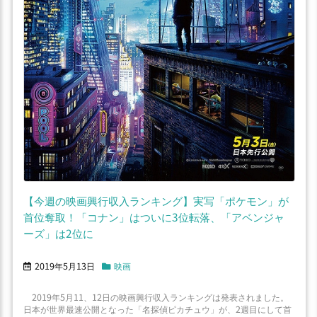
【今週の映画興行収入ランキング】実写「ポケモン」が
首位奪取！「コナン」はついに3位転落、「アベンジャ
ーズ」は2位に
2019年5月13日
映画
2019年5月11、12日の映画興行収入ランキングは発表されました。
日本が世界最速公開となった「名探偵ピカチュウ」が、2週目にして首