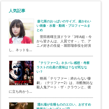
人気記事
森七菜のおっぱいのサイズ、超かわい
い画像・水着・動画・プロフィールま
とめ
菅田将暉主演ドラマ「3年A組－今
から皆さんは、人質です－」で、ア
ニメ好きの生徒・堀部瑠奈役を好演
し、ネットを...
「テリファー2」ネタバレ感想・考察
ラストの出産の意味は？なぜ死なな
い？
映画「テリファー：終わらない惨
劇」（テリファー2）は、冷酷無比な
殺人鬼アート・ザ・クラウンと、彼
に立ち向かう...
濡れ場が生唾もののエロい、おすすめ
映画ランキングトップ5