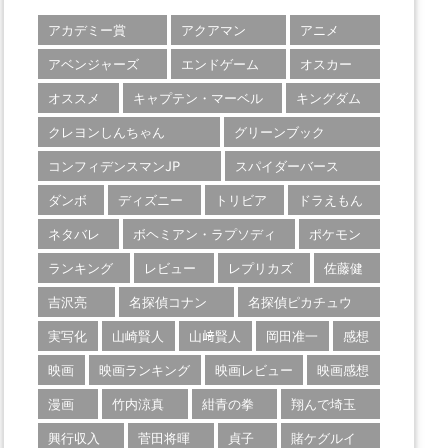
アカデミー賞
アクアマン
アニメ
アベンジャーズ
エンドゲーム
オスカー
オススメ
キャプテン・マーベル
キングダム
クレヨンしんちゃん
グリーンブック
コンフィデンスマンJP
スパイダーバース
ダンボ
ディズニー
トリビア
ドラえもん
ネタバレ
ボヘミアン・ラプソディ
ポケモン
ランキング
レビュー
レプリカズ
佐藤健
吉沢亮
名探偵コナン
名探偵ピカチュウ
実写化
山崎賢人
山﨑賢人
岡田准一
感想
映画
映画ランキング
映画レビュー
映画感想
漫画
竹内涼真
紺青の拳
翔んで埼玉
興行収入
菅田将暉
貞子
賭ケグルイ