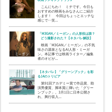
こんにちわ！ ミチです。今日も
おすすめの映画をみなさんにご紹介
します！ 今回はちょっとエッチな
感じで…笑...
「M3GAN／ミーガン」の人形役は誰？
どう撮影された？【ネタバレ解説】
映画「M3GAN／ミーガン」の不気
味さの源泉となるAI人形・ミーガ
ン。本記事では映画ライター／編集
者のオビが...
【ネタバレ】「グリーンブック」を彩
る14のトリビア
第91回アカデミー賞で作品賞、助
演男優賞、脚本賞に輝いた「グリー
ンブック」。3月1日に日本公開さ
れ、興行収入...