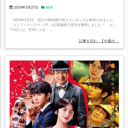
2019年5月27日
映画
2019年5月25、26日の映画興行収入ランキングが発表されました。
「コンフィデンスマンJP」が2週連続で首位を獲得しました！ そし
て2位には「空母いぶき」 ...
記事を読む
【今週の ...