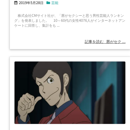
2019年5月28日
芸能
株式会社CMサイト社が、「唇がセクシーと思う男性芸能人ランキン
グ」を発表しました。 10～60代の女性4076人がインターネットアン
ケートに回答し、集計をも ...
記事を読む
唇がセク ...