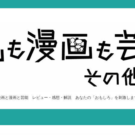
映画と漫画と芸能 レビュー・感想・解説 あなたの「おもしろ」を刺激しま