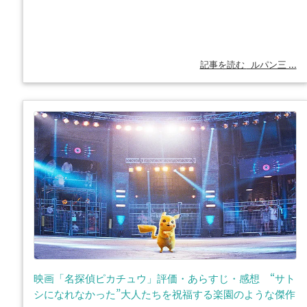
記事を読む
ルパン三 ...
映画「名探偵ピカチュウ」評価・あらすじ・感想 “サト
シになれなかった”大人たちを祝福する楽園のような傑作