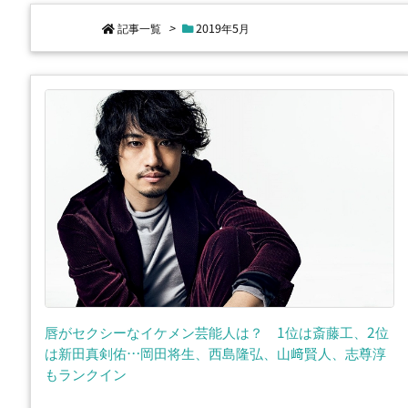
記事一覧
>
2019年5月
唇がセクシーなイケメン芸能人は？ 1位は斎藤工、2位
は新田真剣佑…岡田将生、西島隆弘、山﨑賢人、志尊淳
もランクイン