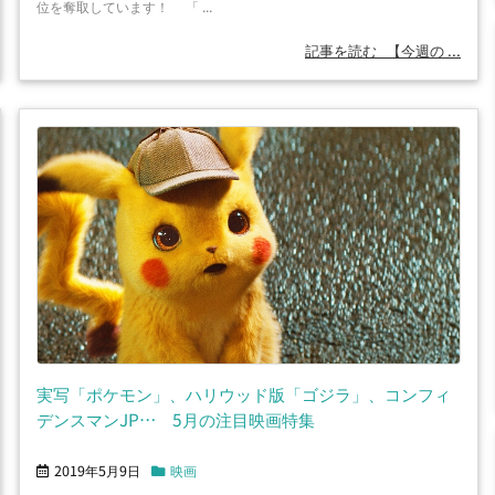
位を奪取しています！ 「 ...
記事を読む
【今週の ...
実写「ポケモン」、ハリウッド版「ゴジラ」、コンフィ
デンスマンJP… 5月の注目映画特集
2019年5月9日
映画