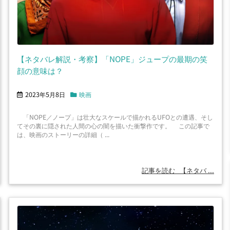
【ネタバレ解説・考察】「NOPE」ジュープの最期の笑
顔の意味は？
2023年5月8日
映画
「NOPE／ノープ」は壮大なスケールで描かれるUFOとの遭遇、そし
てその裏に隠された人間の心の闇を描いた衝撃作です。 この記事で
は、映画のストーリーの詳細（ ...
記事を読む
【ネタバ ...