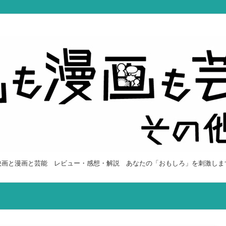
映画と漫画と芸能 レビュー・感想・解説 あなたの「おもしろ」を刺激しま