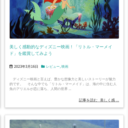
美しく感動的なディズニー映画！「リトル・マーメイ
ド」を鑑賞してみよう
2023年3月16日
レビュー
,
映画
ディズニー映画と言えば、豊かな想像力と美しいストーリーが魅力
的です。 そんな中でも「リトル・マーメイド」は、海の中に住む人
魚のアリエルが恋に落ち、人間の世界 ...
記事を読む
美しく感 ...