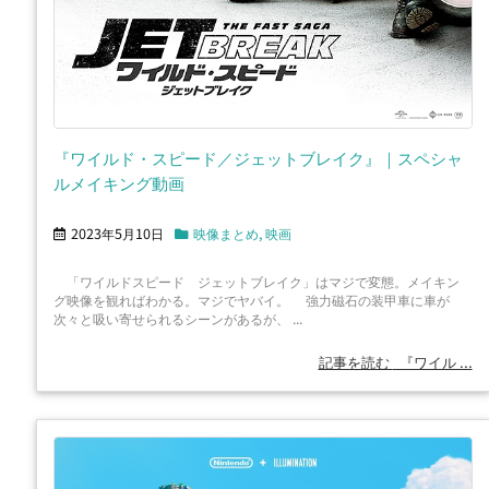
『ワイルド・スピード／ジェットブレイク』｜スペシャ
ルメイキング動画
2023年5月10日
映像まとめ
,
映画
「ワイルドスピード ジェットブレイク」はマジで変態。メイキン
グ映像を観ればわかる。マジでヤバイ。 強力磁石の装甲車に車が
次々と吸い寄せられるシーンがあるが、 ...
記事を読む
『ワイル ...