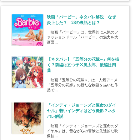
映画「バービー」ネタバレ解説 なぜ
炎上した？ 28の裏話とは？
映画「バービー」は、世界的に人気のフ
ァッションドール「バービー」の魅力を大
画面 ...
【ネタバレ】「五等分の花嫁∽」何を描
く？前編は五つ子×風太郎、後編は四
葉
映画「五等分の花嫁∽」は、人気アニメ
「五等分の花嫁」の新たな物語を描いた作
品で ...
「インディ・ジョーンズと運命のダイ
ヤル」若いインディはどう撮影？ネタ
バレ解説
映画「インディ・ジョーンズと運命のダ
イヤル」は、昔ながらの冒険と先進的な映
像技 ...