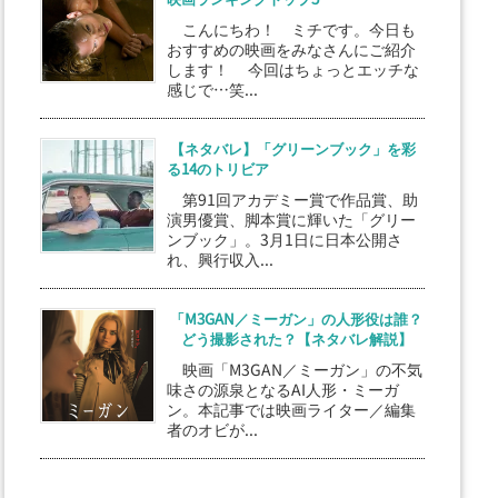
こんにちわ！ ミチです。今日も
おすすめの映画をみなさんにご紹介
します！ 今回はちょっとエッチな
感じで…笑...
【ネタバレ】「グリーンブック」を彩
る14のトリビア
第91回アカデミー賞で作品賞、助
演男優賞、脚本賞に輝いた「グリー
ンブック」。3月1日に日本公開さ
れ、興行収入...
「M3GAN／ミーガン」の人形役は誰？
どう撮影された？【ネタバレ解説】
映画「M3GAN／ミーガン」の不気
味さの源泉となるAI人形・ミーガ
ン。本記事では映画ライター／編集
者のオビが...