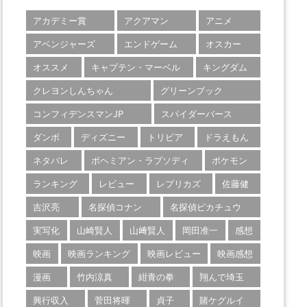
アカデミー賞
アクアマン
アニメ
アベンジャーズ
エンドゲーム
オスカー
オススメ
キャプテン・マーベル
キングダム
クレヨンしんちゃん
グリーンブック
コンフィデンスマンJP
スパイダーバース
ダンボ
ディズニー
トリビア
ドラえもん
ネタバレ
ボヘミアン・ラプソディ
ポケモン
ランキング
レビュー
レプリカズ
佐藤健
吉沢亮
名探偵コナン
名探偵ピカチュウ
実写化
山崎賢人
山﨑賢人
岡田准一
感想
映画
映画ランキング
映画レビュー
映画感想
漫画
竹内涼真
紺青の拳
翔んで埼玉
興行収入
菅田将暉
貞子
賭ケグルイ