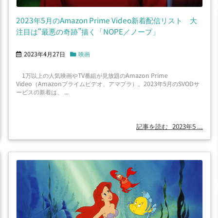
2023年5月のAmazon Prime Video新着配信リスト 大
注目は“最悪の奇跡”描く「NOPE／ノープ」
2023年4月27日
映画
1万以上の人気映画やTV番組が見放題のAmazon Prime
Video（Amazonプライムビデオ、アマプラ）。2023年5月のSVODサ
ービスの新着は、 ...
記事を読む
2023年5 ...