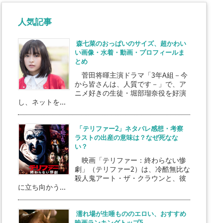
人気記事
森七菜のおっぱいのサイズ、超かわい
い画像・水着・動画・プロフィールま
とめ
菅田将暉主演ドラマ「3年A組－今
から皆さんは、人質です－」で、ア
ニメ好きの生徒・堀部瑠奈役を好演
し、ネットを...
「テリファー2」ネタバレ感想・考察
ラストの出産の意味は？なぜ死なな
い？
映画「テリファー：終わらない惨
劇」（テリファー2）は、冷酷無比な
殺人鬼アート・ザ・クラウンと、彼
に立ち向かう...
濡れ場が生唾もののエロい、おすすめ
映画ランキングトップ5