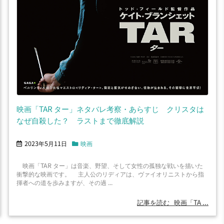
映画「TAR ター」ネタバレ考察・あらすじ クリスタは
なぜ自殺した？ ラストまで徹底解説
2023年5月11日
映画
映画「TAR ター」は音楽、野望、そして女性の孤独な戦いを描いた
衝撃的な映画です。 主人公のリディアは、ヴァイオリニストから指
揮者への道を歩みますが、その過 ...
記事を読む
映画「TA ...