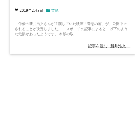
2019年2月8日
芸能
俳優の新井浩文さんが主演していた映画「善悪の屑」が、公開中止
されることが決定しました。 スポニチの記事によると、以下のよう
な危惧があったようです。 本紙の取 ...
記事を読む
新井浩文 ...