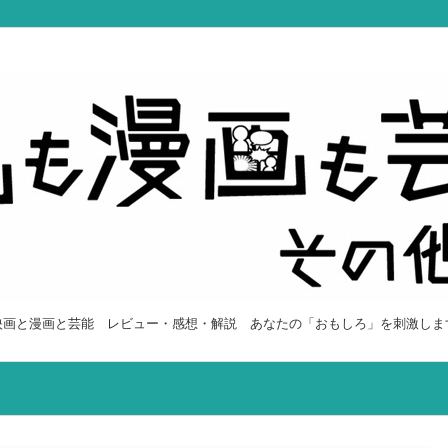
映画と漫画と芸能 レビュー・感想・解説 あなたの「おもしろ」を刺激しま