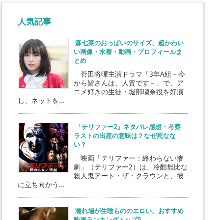
人気記事
森七菜のおっぱいのサイズ、超かわい
い画像・水着・動画・プロフィールま
とめ
菅田将暉主演ドラマ「3年A組－今
から皆さんは、人質です－」で、ア
ニメ好きの生徒・堀部瑠奈役を好演
し、ネットを...
「テリファー2」ネタバレ感想・考察
ラストの出産の意味は？なぜ死なな
い？
映画「テリファー：終わらない惨
劇」（テリファー2）は、冷酷無比な
殺人鬼アート・ザ・クラウンと、彼
に立ち向かう...
濡れ場が生唾もののエロい、おすすめ
映画ランキングトップ5