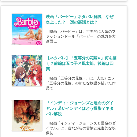
映画「バービー」ネタバレ解説 なぜ
炎上した？ 28の裏話とは？
映画「バービー」は、世界的に人気のフ
ァッションドール「バービー」の魅力を大
画面 ...
【ネタバレ】「五等分の花嫁∽」何を描
く？前編は五つ子×風太郎、後編は四
葉
映画「五等分の花嫁∽」は、人気アニメ
「五等分の花嫁」の新たな物語を描いた作
品で ...
「インディ・ジョーンズと運命のダイ
ヤル」若いインディはどう撮影？ネタ
バレ解説
映画「インディ・ジョーンズと運命のダ
イヤル」は、昔ながらの冒険と先進的な映
像技 ...