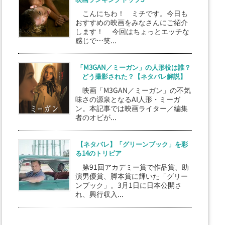
こんにちわ！ ミチです。今日も
おすすめの映画をみなさんにご紹介
します！ 今回はちょっとエッチな
感じで…笑...
「M3GAN／ミーガン」の人形役は誰？
どう撮影された？【ネタバレ解説】
映画「M3GAN／ミーガン」の不気
味さの源泉となるAI人形・ミーガ
ン。本記事では映画ライター／編集
者のオビが...
【ネタバレ】「グリーンブック」を彩
る14のトリビア
第91回アカデミー賞で作品賞、助
演男優賞、脚本賞に輝いた「グリー
ンブック」。3月1日に日本公開さ
れ、興行収入...