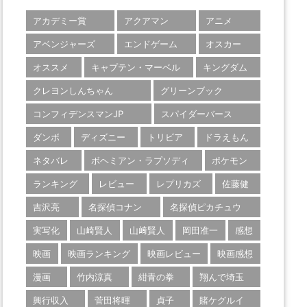
アカデミー賞
アクアマン
アニメ
アベンジャーズ
エンドゲーム
オスカー
オススメ
キャプテン・マーベル
キングダム
クレヨンしんちゃん
グリーンブック
コンフィデンスマンJP
スパイダーバース
ダンボ
ディズニー
トリビア
ドラえもん
ネタバレ
ボヘミアン・ラプソディ
ポケモン
ランキング
レビュー
レプリカズ
佐藤健
吉沢亮
名探偵コナン
名探偵ピカチュウ
実写化
山崎賢人
山﨑賢人
岡田准一
感想
映画
映画ランキング
映画レビュー
映画感想
漫画
竹内涼真
紺青の拳
翔んで埼玉
興行収入
菅田将暉
貞子
賭ケグルイ