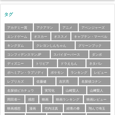
タグ
アカデミー賞
アクアマン
アニメ
アベンジャーズ
エンドゲーム
オスカー
オススメ
キャプテン・マーベル
キングダム
クレヨンしんちゃん
グリーンブック
コンフィデンスマンJP
スパイダーバース
ダンボ
ディズニー
トリビア
ドラえもん
ネタバレ
ボヘミアン・ラプソディ
ポケモン
ランキング
レビュー
レプリカズ
佐藤健
吉沢亮
名探偵コナン
名探偵ピカチュウ
実写化
山崎賢人
山﨑賢人
岡田准一
感想
映画
映画ランキング
映画レビュー
映画感想
漫画
竹内涼真
紺青の拳
翔んで埼玉