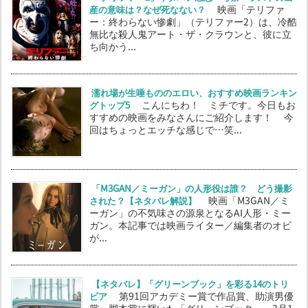
産の意味は？なぜ死なない？
映画「テリファ
ー：終わらない惨劇」（テリファー2）は、冷酷
無比な殺人鬼アート・ザ・クラウンと、彼に立
ち向かう...
濡れ場が生唾もののエロい、おすすめ映画ランキン
グトップ5
こんにちわ！ ミチです。今日もお
すすめの映画をみなさんにご紹介します！ 今
回はちょっとエッチな感じで…笑...
「M3GAN／ミーガン」の人形役は誰？ どう撮影
された？【ネタバレ解説】
映画「M3GAN／ミ
ーガン」の不気味さの源泉となるAI人形・ミー
ガン。本記事では映画ライター／編集者のオビ
が...
【ネタバレ】「グリーンブック」を彩る14のトリ
ビア
第91回アカデミー賞で作品賞、助演男優
賞、脚本賞に輝いた「グリーンブック」。3月1