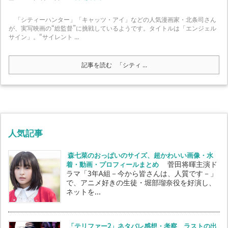
「シティーハンター」「キャッツ・アイ」などの人気漫画家・北条司さん
が、実写映画の“総監督”に挑戦しているようです。タイトルは「エンジェル
サイン」。“サイレント ...
記事を読む
「シティ ...
人気記事
森七菜のおっぱいのサイズ、超かわいい画像・水
着・動画・プロフィールまとめ
菅田将暉主演ド
ラマ「3年A組－今から皆さんは、人質です－」
で、アニメ好きの生徒・堀部瑠奈役を好演し、
ネットを...
「テリファー2」ネタバレ感想・考察 ラストの出