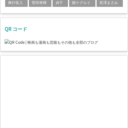
興行収入
菅田将暉
貞子
賭ケグルイ
長澤まさみ
QR コード