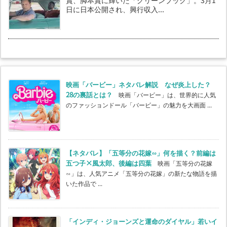
日に日本公開され、興行収入...
映画「バービー」ネタバレ解説 なぜ炎上した？
28の裏話とは？
映画「バービー」は、世界的に人気
のファッションドール「バービー」の魅力を大画面 ...
【ネタバレ】「五等分の花嫁∽」何を描く？前編は
五つ子×風太郎、後編は四葉
映画「五等分の花嫁
∽」は、人気アニメ「五等分の花嫁」の新たな物語を描
いた作品で ...
「インディ・ジョーンズと運命のダイヤル」若いイ