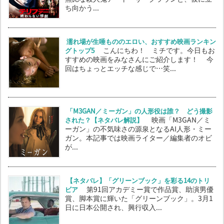
ち向かう...
濡れ場が生唾もののエロい、おすすめ映画ランキン
グトップ5
こんにちわ！ ミチです。今日もお
すすめの映画をみなさんにご紹介します！ 今
回はちょっとエッチな感じで…笑...
「M3GAN／ミーガン」の人形役は誰？ どう撮影
された？【ネタバレ解説】
映画「M3GAN／ミ
ーガン」の不気味さの源泉となるAI人形・ミー
ガン。本記事では映画ライター／編集者のオビ
が...
【ネタバレ】「グリーンブック」を彩る14のトリ
ビア
第91回アカデミー賞で作品賞、助演男優
賞、脚本賞に輝いた「グリーンブック」。3月1
日に日本公開され、興行収入...