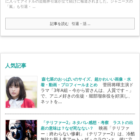
に入ってアイドルの芸能界引退が立て続けに報道されました。ジャニーズの
「嵐」も引退・ ...
記事を読む
引退・活 ...
人気記事
森七菜のおっぱいのサイズ、超かわいい画像・水
着・動画・プロフィールまとめ
菅田将暉主演ド
ラマ「3年A組－今から皆さんは、人質です－」
で、アニメ好きの生徒・堀部瑠奈役を好演し、
ネットを...
「テリファー2」ネタバレ感想・考察 ラストの出
産の意味は？なぜ死なない？
映画「テリファ
ー：終わらない惨劇」（テリファー2）は、冷酷
無比な殺人鬼アート・ザ・クラウンと、彼に立