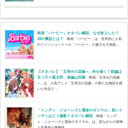
映画「バービー」ネタバレ解説 なぜ炎上した？
28の裏話とは？
映画「バービー」は、世界的に人気
のファッションドール「バービー」の魅力を大画面 ...
【ネタバレ】「五等分の花嫁∽」何を描く？前編は
五つ子×風太郎、後編は四葉
映画「五等分の花嫁
∽」は、人気アニメ「五等分の花嫁」の新たな物語を描
いた作品で ...
「インディ・ジョーンズと運命のダイヤル」若いイ
ンディはどう撮影？ネタバレ解説
映画「インデ
ィ・ジョーンズと運命のダイヤル」は、昔ながらの冒険
と先進的な映像技 ...