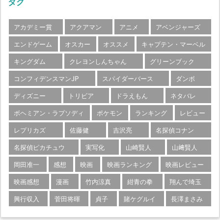
タグ
アカデミー賞
アクアマン
アニメ
アベンジャーズ
エンドゲーム
オスカー
オススメ
キャプテン・マーベル
キングダム
クレヨンしんちゃん
グリーンブック
コンフィデンスマンJP
スパイダーバース
ダンボ
ディズニー
トリビア
ドラえもん
ネタバレ
ボヘミアン・ラプソディ
ポケモン
ランキング
レビュー
レプリカズ
佐藤健
吉沢亮
名探偵コナン
名探偵ピカチュウ
実写化
山崎賢人
山﨑賢人
岡田准一
感想
映画
映画ランキング
映画レビュー
映画感想
漫画
竹内涼真
紺青の拳
翔んで埼玉
興行収入
菅田将暉
貞子
賭ケグルイ
長澤まさみ