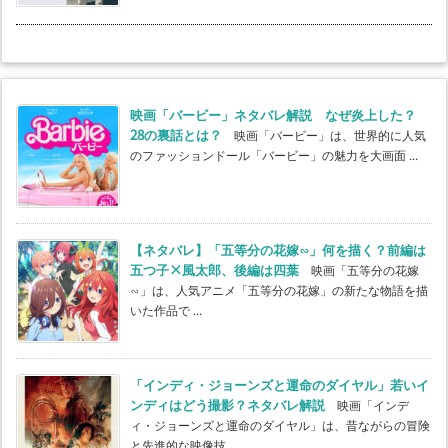
映画「バービー」ネタバレ解説 なぜ炎上した？
28の裏話とは？
映画「バービー」は、世界的に人気
のファッションドール「バービー」の魅力を大画面 ...
【ネタバレ】「五等分の花嫁∽」何を描く？前編は
五つ子×風太郎、後編は四葉
映画「五等分の花嫁
∽」は、人気アニメ「五等分の花嫁」の新たな物語を描
いた作品で ...
「インディ・ジョーンズと運命のダイヤル」若いイ
ンディはどう撮影？ネタバレ解説
映画「インデ
ィ・ジョーンズと運命のダイヤル」は、昔ながらの冒険
と先進的な映像技 ...