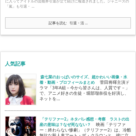
に入ってアイドルの芸能界引退が立て続けに報道されました。ジャニーズの
「嵐」も引退・ ...
記事を読む
引退・活 ...
人気記事
森七菜のおっぱいのサイズ、超かわいい画像・水
着・動画・プロフィールまとめ
菅田将暉主演ド
ラマ「3年A組－今から皆さんは、人質です－」
で、アニメ好きの生徒・堀部瑠奈役を好演し、
ネットを...
「テリファー2」ネタバレ感想・考察 ラストの出
産の意味は？なぜ死なない？
映画「テリファ
ー：終わらない惨劇」（テリファー2）は、冷酷
無比な殺人鬼アート・ザ・クラウンと、彼に立