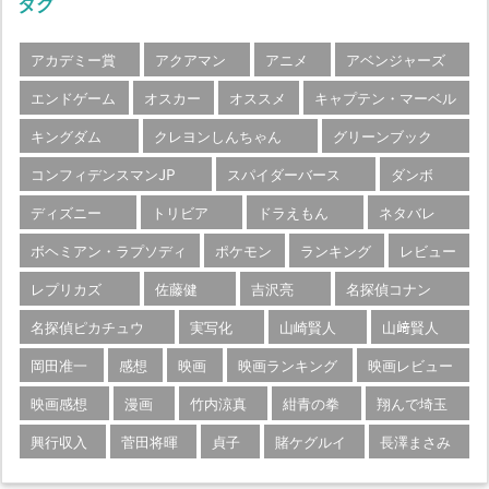
タグ
アカデミー賞
アクアマン
アニメ
アベンジャーズ
エンドゲーム
オスカー
オススメ
キャプテン・マーベル
キングダム
クレヨンしんちゃん
グリーンブック
コンフィデンスマンJP
スパイダーバース
ダンボ
ディズニー
トリビア
ドラえもん
ネタバレ
ボヘミアン・ラプソディ
ポケモン
ランキング
レビュー
レプリカズ
佐藤健
吉沢亮
名探偵コナン
名探偵ピカチュウ
実写化
山崎賢人
山﨑賢人
岡田准一
感想
映画
映画ランキング
映画レビュー
映画感想
漫画
竹内涼真
紺青の拳
翔んで埼玉
興行収入
菅田将暉
貞子
賭ケグルイ
長澤まさみ