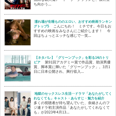
ち向かう...
濡れ場が生唾もののエロい、おすすめ映画ランキン
グトップ5
こんにちわ！ ミチです。今日もお
すすめの映画をみなさんにご紹介します！ 今
回はちょっとエッチな感じで…笑...
【ネタバレ】「グリーンブック」を彩る14のトリ
ビア
第91回アカデミー賞で作品賞、助演男優
賞、脚本賞に輝いた「グリーンブック」。3月1
日に日本公開され、興行収入...
地獄のセックスレス生活…ドラマ「あなたがしてく
れなくても」キャスト・あらすじ・魅力を紹介
多くの視聴者が待ち望んでいた、奈緒さんのフ
ジ連ドラ初主演作品「あなたがしてくれなくて
も」が2023年4月13...