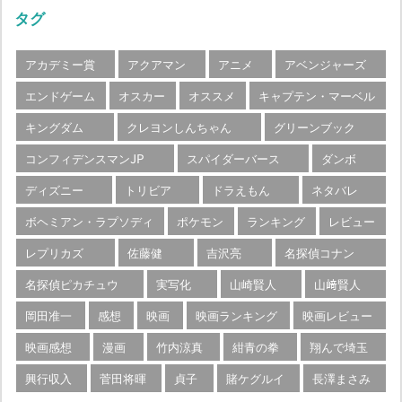
タグ
アカデミー賞
アクアマン
アニメ
アベンジャーズ
エンドゲーム
オスカー
オススメ
キャプテン・マーベル
キングダム
クレヨンしんちゃん
グリーンブック
コンフィデンスマンJP
スパイダーバース
ダンボ
ディズニー
トリビア
ドラえもん
ネタバレ
ボヘミアン・ラプソディ
ポケモン
ランキング
レビュー
レプリカズ
佐藤健
吉沢亮
名探偵コナン
名探偵ピカチュウ
実写化
山崎賢人
山﨑賢人
岡田准一
感想
映画
映画ランキング
映画レビュー
映画感想
漫画
竹内涼真
紺青の拳
翔んで埼玉
興行収入
菅田将暉
貞子
賭ケグルイ
長澤まさみ