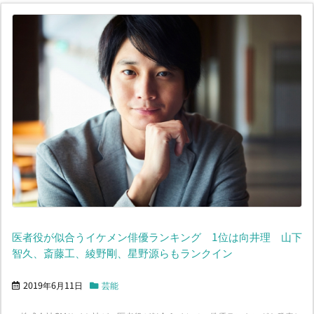
医者役が似合うイケメン俳優ランキング 1位は向井理 山下
智久、斎藤工、綾野剛、星野源らもランクイン
2019年6月11日
芸能