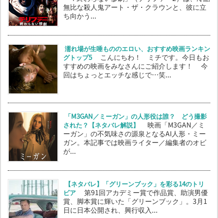
無比な殺人鬼アート・ザ・クラウンと、彼に立
ち向かう...
濡れ場が生唾もののエロい、おすすめ映画ランキン
グトップ5
こんにちわ！ ミチです。今日もお
すすめの映画をみなさんにご紹介します！ 今
回はちょっとエッチな感じで…笑...
「M3GAN／ミーガン」の人形役は誰？ どう撮影
された？【ネタバレ解説】
映画「M3GAN／ミ
ーガン」の不気味さの源泉となるAI人形・ミー
ガン。本記事では映画ライター／編集者のオビ
が...
【ネタバレ】「グリーンブック」を彩る14のトリ
ビア
第91回アカデミー賞で作品賞、助演男優
賞、脚本賞に輝いた「グリーンブック」。3月1
日に日本公開され、興行収入...