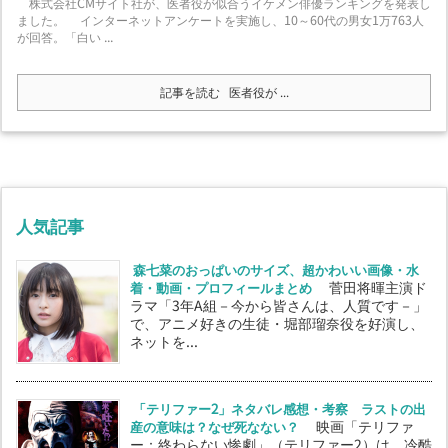
株式会社CMサイト社が、医者役が似合うイケメン俳優ランキングを発表し
ました。 インターネットアンケートを実施し、10～60代の男女1万763人
が回答。「白い ...
記事を読む
医者役が ...
人気記事
森七菜のおっぱいのサイズ、超かわいい画像・水
着・動画・プロフィールまとめ
菅田将暉主演ド
ラマ「3年A組－今から皆さんは、人質です－」
で、アニメ好きの生徒・堀部瑠奈役を好演し、
ネットを...
「テリファー2」ネタバレ感想・考察 ラストの出
産の意味は？なぜ死なない？
映画「テリファ
ー：終わらない惨劇」（テリファー2）は、冷酷