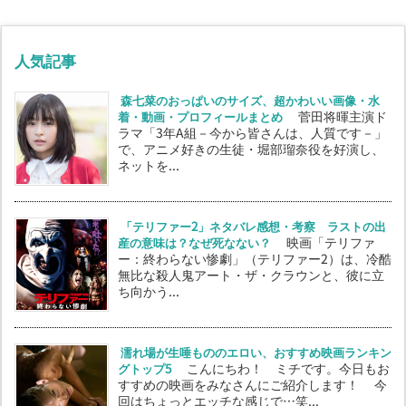
人気記事
森七菜のおっぱいのサイズ、超かわいい画像・水
着・動画・プロフィールまとめ
菅田将暉主演ド
ラマ「3年A組－今から皆さんは、人質です－」
で、アニメ好きの生徒・堀部瑠奈役を好演し、
ネットを...
「テリファー2」ネタバレ感想・考察 ラストの出
産の意味は？なぜ死なない？
映画「テリファ
ー：終わらない惨劇」（テリファー2）は、冷酷
無比な殺人鬼アート・ザ・クラウンと、彼に立
ち向かう...
濡れ場が生唾もののエロい、おすすめ映画ランキン
グトップ5
こんにちわ！ ミチです。今日もお
すすめの映画をみなさんにご紹介します！ 今
回はちょっとエッチな感じで…笑...