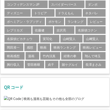
コンフィデンスマンJP
スパイダーバース
ダンボ
ディズニー
トリビア
ドラえもん
ネタバレ
ボヘミアン・ラプソディ
ポケモン
ランキング
レビュー
レプリカズ
佐藤健
吉沢亮
名探偵コナン
名探偵ピカチュウ
実写化
山崎賢人
山﨑賢人
岡田准一
感想
映画
映画ランキング
映画レビュー
映画感想
漫画
竹内涼真
紺青の拳
翔んで埼玉
興行収入
菅田将暉
貞子
賭ケグルイ
長澤まさみ
QR コード