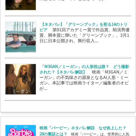
【ネタバレ】「グリーンブック」を彩る14のトリ
ビア
第91回アカデミー賞で作品賞、助演男優
賞、脚本賞に輝いた「グリーンブック」。3月1
日に日本公開され、興行収入...
「M3GAN／ミーガン」の人形役は誰？ どう撮影
された？【ネタバレ解説】
映画「M3GAN／ミ
ーガン」の不気味さの源泉となるAI人形・ミー
ガン。本記事では映画ライター／編集者のオビ
が...
映画「バービー」ネタバレ解説 なぜ炎上した？
28の裏話とは？
映画「バービー」は、世界的に人気