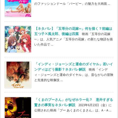
のファッションドール「バービー」の魅力を大画面 ...
【ネタバレ】「五等分の花嫁∽」何を描く？前編は
五つ子×風太郎、後編は四葉
映画「五等分の花嫁
∽」は、人気アニメ「五等分の花嫁」の新たな物語を描
いた作品で ...
「インディ・ジョーンズと運命のダイヤル」若いイ
ンディはどう撮影？ネタバレ解説
映画「インデ
ィ・ジョーンズと運命のダイヤル」は、昔ながらの冒険
と先進的な映像技 ...
「くまのプーさん」がなぜホラー化？ 意外すぎる
驚きの事実をネタバレ解説
2023年6月23日（金）に
公開された映画「プー あくまのくまさん」は、A・A ...