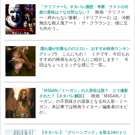
「テリファー2」ネタバレ感想・考察 ラストの出
産の意味は？なぜ死なない？
映画「テリファ
ー：終わらない惨劇」（テリファー2）は、冷酷
無比な殺人鬼アート・ザ・クラウンと、彼に立
ち向かう...
濡れ場が生唾もののエロい、おすすめ映画ランキン
グトップ5
こんにちわ！ ミチです。今日もお
すすめの映画をみなさんにご紹介します！ 今
回はちょっとエッチな感じで…笑...
「M3GAN／ミーガン」の人形役は誰？ どう撮影
された？【ネタバレ解説】
映画「M3GAN／ミ
ーガン」の不気味さの源泉となるAI人形・ミー
ガン。本記事では映画ライター／編集者のオビ
が...
【ネタバレ】「グリーンブック」を彩る14のトリ