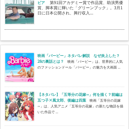
ビア
第91回アカデミー賞で作品賞、助演男優
賞、脚本賞に輝いた「グリーンブック」。3月1
日に日本公開され、興行収入...
映画「バービー」ネタバレ解説 なぜ炎上した？
28の裏話とは？
映画「バービー」は、世界的に人気
のファッションドール「バービー」の魅力を大画面 ...
【ネタバレ】「五等分の花嫁∽」何を描く？前編は
五つ子×風太郎、後編は四葉
映画「五等分の花嫁
∽」は、人気アニメ「五等分の花嫁」の新たな物語を描
いた作品で ...