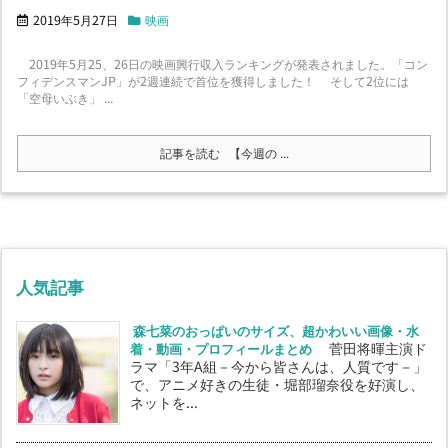
2019年5月27日
映画
2019年5月25、26日の映画興行収入ランキングが発表されました。「コン
フィデンスマンJP」が2週連続で首位を獲得しました！ そして2位には
「空母いぶき」 ...
記事を読む
【今週の ...
人気記事
森七菜のおっぱいのサイズ、超かわいい画像・水
着・動画・プロフィールまとめ
菅田将暉主演ド
ラマ「3年A組－今から皆さんは、人質です－」
で、アニメ好きの生徒・堀部瑠奈役を好演し、
ネットを...