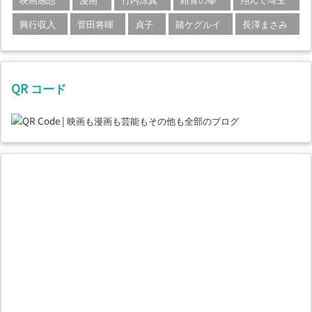
興行収入
菅田将暉
貞子
賭ケグルイ
長澤まさみ
QR コード