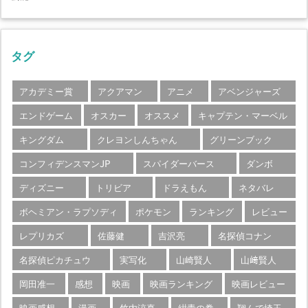
タグ
アカデミー賞
アクアマン
アニメ
アベンジャーズ
エンドゲーム
オスカー
オススメ
キャプテン・マーベル
キングダム
クレヨンしんちゃん
グリーンブック
コンフィデンスマンJP
スパイダーバース
ダンボ
ディズニー
トリビア
ドラえもん
ネタバレ
ボヘミアン・ラプソディ
ポケモン
ランキング
レビュー
レプリカズ
佐藤健
吉沢亮
名探偵コナン
名探偵ピカチュウ
実写化
山崎賢人
山﨑賢人
岡田准一
感想
映画
映画ランキング
映画レビュー
映画感想
漫画
竹内涼真
紺青の拳
翔んで埼玉