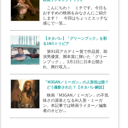
こんにちわ！ ミチです。今日も
おすすめの映画をみなさんにご紹介
します！ 今回はちょっとエッチな
感じで…笑...
【ネタバレ】「グリーンブック」を彩
る14のトリビア
第91回アカデミー賞で作品賞、助
演男優賞、脚本賞に輝いた「グリー
ンブック」。3月1日に日本公開さ
れ、興行収入...
「M3GAN／ミーガン」の人形役は誰？
どう撮影された？【ネタバレ解説】
映画「M3GAN／ミーガン」の不気
味さの源泉となるAI人形・ミーガ
ン。本記事では映画ライター／編集
者のオビが...