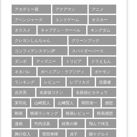
アカデミー賞
アクアマン
アニメ
アベンジャーズ
エンドゲーム
オスカー
オススメ
キャプテン・マーベル
キングダム
クレヨンしんちゃん
グリーンブック
コンフィデンスマンJP
スパイダーバース
ダンボ
ディズニー
トリビア
ドラえもん
ネタバレ
ボヘミアン・ラプソディ
ポケモン
ランキング
レビュー
レプリカズ
佐藤健
吉沢亮
名探偵コナン
名探偵ピカチュウ
実写化
山崎賢人
山﨑賢人
岡田准一
感想
映画
映画ランキング
映画レビュー
映画感想
漫画
竹内涼真
紺青の拳
翔んで埼玉
興行収入
菅田将暉
貞子
賭ケグルイ