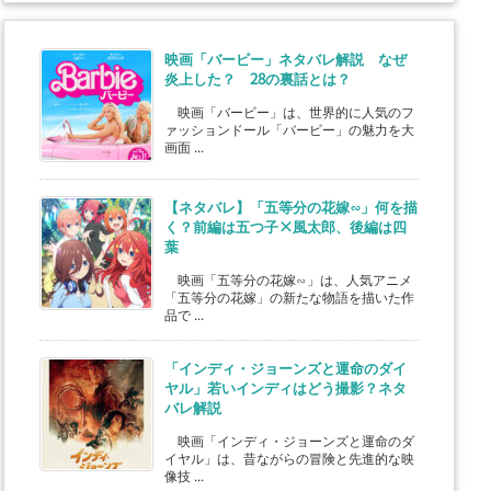
映画「バービー」ネタバレ解説 なぜ
炎上した？ 28の裏話とは？
映画「バービー」は、世界的に人気のフ
ァッションドール「バービー」の魅力を大
画面 ...
【ネタバレ】「五等分の花嫁∽」何を描
く？前編は五つ子×風太郎、後編は四
葉
映画「五等分の花嫁∽」は、人気アニメ
「五等分の花嫁」の新たな物語を描いた作
品で ...
「インディ・ジョーンズと運命のダイ
ヤル」若いインディはどう撮影？ネタ
バレ解説
映画「インディ・ジョーンズと運命のダ
イヤル」は、昔ながらの冒険と先進的な映
像技 ...