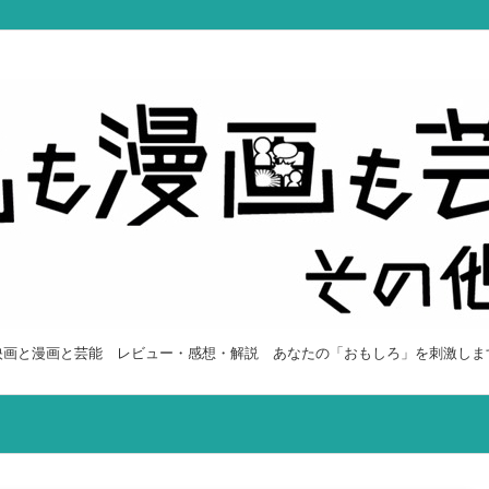
映画と漫画と芸能 レビュー・感想・解説 あなたの「おもしろ」を刺激しま