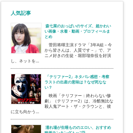
人気記事
森七菜のおっぱいのサイズ、超かわい
い画像・水着・動画・プロフィールま
とめ
菅田将暉主演ドラマ「3年A組－今
から皆さんは、人質です－」で、ア
ニメ好きの生徒・堀部瑠奈役を好演
し、ネットを...
「テリファー2」ネタバレ感想・考察
ラストの出産の意味は？なぜ死なな
い？
映画「テリファー：終わらない惨
劇」（テリファー2）は、冷酷無比な
殺人鬼アート・ザ・クラウンと、彼
に立ち向かう...
濡れ場が生唾もののエロい、おすすめ
映画ランキングトップ5