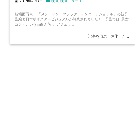
2019年2月7日
映画
,
映画ニュース
新場面写真 「メン・イン・ブラック インターナショナル」の新予
告編と日本版ポスタービジュアルが解禁されました！ 予告では“男女
コンビという面白さ”や、ガジェッ ...
記事を読む
進化した ...