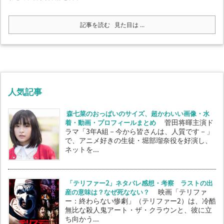
記事を読む
見た目は ...
人気記事
森七菜のおっぱいのサイズ、超かわいい画像・水
着・動画・プロフィールまとめ
菅田将暉主演ド
ラマ「3年A組－今から皆さんは、人質です－」
で、アニメ好きの生徒・堀部瑠奈役を好演し、
ネットを...
「テリファー2」ネタバレ感想・考察 ラストの出
産の意味は？なぜ死なない？
映画「テリファ
ー：終わらない惨劇」（テリファー2）は、冷酷
無比な殺人鬼アート・ザ・クラウンと、彼に立
ち向かう...