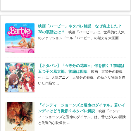
映画「バービー」ネタバレ解説 なぜ炎上した？
28の裏話とは？
映画「バービー」は、世界的に人気
のファッションドール「バービー」の魅力を大画面 ...
【ネタバレ】「五等分の花嫁∽」何を描く？前編は
五つ子×風太郎、後編は四葉
映画「五等分の花嫁
∽」は、人気アニメ「五等分の花嫁」の新たな物語を描
いた作品で ...
「インディ・ジョーンズと運命のダイヤル」若いイ
ンディはどう撮影？ネタバレ解説
映画「インデ
ィ・ジョーンズと運命のダイヤル」は、昔ながらの冒険
と先進的な映像技 ...