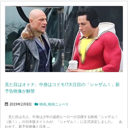
見た目はオトナ、中身はコドモ!?大注目の「シャザム！」新
予告映像が解禁
2019年2月8日
映画
,
映画ニュース
見た目は大人、中身は少年の超絶ヒーローが活躍する映画「シャザム！
（仮！）」の日本版タイトルが、「シャザム！」に正式決定しました。 あ
わせて、新予告映像と日本 ...