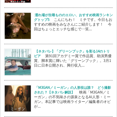
濡れ場が生唾もののエロい、おすすめ映画ランキン
グトップ5
こんにちわ！ ミチです。今日もお
すすめの映画をみなさんにご紹介します！ 今
回はちょっとエッチな感じで…笑...
【ネタバレ】「グリーンブック」を彩る14のトリ
ビア
第91回アカデミー賞で作品賞、助演男優
賞、脚本賞に輝いた「グリーンブック」。3月1
日に日本公開され、興行収入...
「M3GAN／ミーガン」の人形役は誰？ どう撮影
された？【ネタバレ解説】
映画「M3GAN／ミ
ーガン」の不気味さの源泉となるAI人形・ミー
ガン。本記事では映画ライター／編集者のオビ
が...