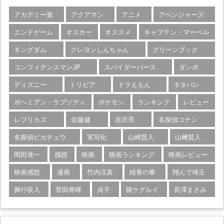
アカデミー賞
アクアマン
アニメ
アベンジャーズ
エンドゲーム
オスカー
オススメ
キャプテン・マーベル
キングダム
クレヨンしんちゃん
グリーンブック
コンフィデンスマンJP
スパイダーバース
ダンボ
ディズニー
トリビア
ドラえもん
ネタバレ
ボヘミアン・ラプソディ
ポケモン
ランキング
レビュー
レプリカズ
佐藤健
吉沢亮
名探偵コナン
名探偵ピカチュウ
実写化
山崎賢人
山﨑賢人
岡田准一
感想
映画
映画ランキング
映画レビュー
映画感想
漫画
竹内涼真
紺青の拳
翔んで埼玉
興行収入
菅田将暉
貞子
賭ケグルイ
長澤まさみ