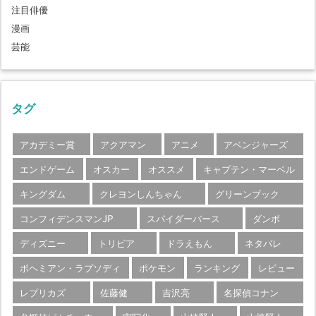
注目俳優
漫画
芸能
タグ
アカデミー賞
アクアマン
アニメ
アベンジャーズ
エンドゲーム
オスカー
オススメ
キャプテン・マーベル
キングダム
クレヨンしんちゃん
グリーンブック
コンフィデンスマンJP
スパイダーバース
ダンボ
ディズニー
トリビア
ドラえもん
ネタバレ
ボヘミアン・ラプソディ
ポケモン
ランキング
レビュー
レプリカズ
佐藤健
吉沢亮
名探偵コナン