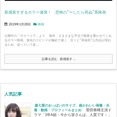
新感覚すぎるホラー連発！ 恐怖の“〜したら死ぬ”系映画
2019年1月28日
映画
公開中の「サスペリア」より 毎年、さまざまな手法で観客を驚かせてくれ
るホラー映画。進化のスピードが極めて速く、次々と“革命的”な作品が現れ
るため、追っていて楽 ...
記事を読む
新感覚す ...
人気記事
森七菜のおっぱいのサイズ、超かわいい画像・水
着・動画・プロフィールまとめ
菅田将暉主演ド
ラマ「3年A組－今から皆さんは、人質です－」