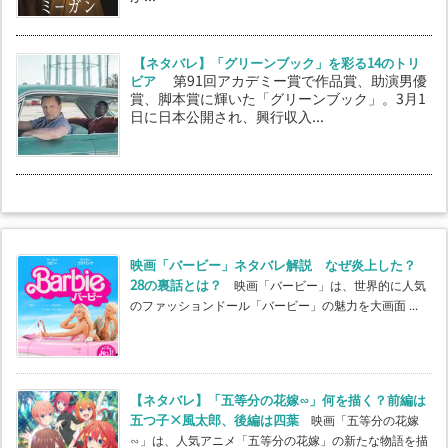
【ネタバレ】「グリーンブック」を彩る14のトリ
ビア
第91回アカデミー賞で作品賞、助演男優
賞、脚本賞に輝いた「グリーンブック」。3月1
日に日本公開され、興行収入...
映画「バービー」ネタバレ解説 なぜ炎上した？
28の裏話とは？
映画「バービー」は、世界的に人気
のファッションドール「バービー」の魅力を大画面 ...
【ネタバレ】「五等分の花嫁∽」何を描く？前編は
五つ子×風太郎、後編は四葉
映画「五等分の花嫁
∽」は、人気アニメ「五等分の花嫁」の新たな物語を描