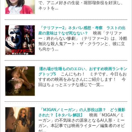
で、アニメ好きの生徒・堀部瑠奈役を好演し、
ネットを...
「テリファー2」ネタバレ感想・考察 ラストの出
産の意味は？なぜ死なない？
映画「テリファ
ー：終わらない惨劇」（テリファー2）は、冷酷
無比な殺人鬼アート・ザ・クラウンと、彼に立
ち向かう...
濡れ場が生唾もののエロい、おすすめ映画ランキン
グトップ5
こんにちわ！ ミチです。今日もお
すすめの映画をみなさんにご紹介します！ 今
回はちょっとエッチな感じで…笑...
「M3GAN／ミーガン」の人形役は誰？ どう撮影
された？【ネタバレ解説】
映画「M3GAN／ミ
ーガン」の不気味さの源泉となるAI人形・ミー
ガン。本記事では映画ライター／編集者のオビ
が...