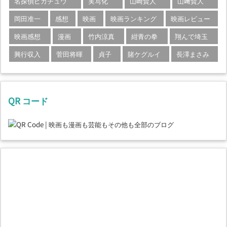
名探偵ピカチュウ
実写化
山崎賢人
山﨑賢人
岡田准一
感想
映画
映画ランキング
映画レビュー
映画感想
漫画
竹内涼真
紺青の拳
翔んで埼玉
興行収入
菅田将暉
貞子
賭ケグルイ
長澤まさみ
QR コード