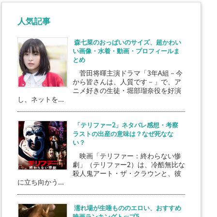
人気記事
森七菜のおっぱいのサイズ、超かわい
い画像・水着・動画・プロフィールま
とめ
菅田将暉主演ドラマ「3年A組－今
から皆さんは、人質です－」で、ア
ニメ好きの生徒・堀部瑠奈役を好演
し、ネットを...
「テリファー2」ネタバレ感想・考察
ラストの出産の意味は？なぜ死なな
い？
映画「テリファー：終わらない惨
劇」（テリファー2）は、冷酷無比な
殺人鬼アート・ザ・クラウンと、彼
に立ち向かう...
濡れ場が生唾もののエロい、おすすめ
映画ランキングトップ5