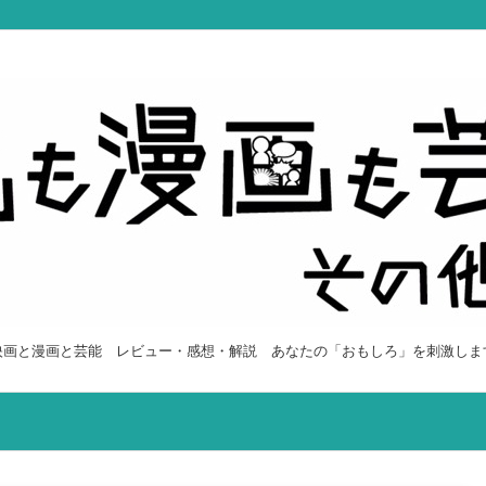
映画と漫画と芸能 レビュー・感想・解説 あなたの「おもしろ」を刺激しま