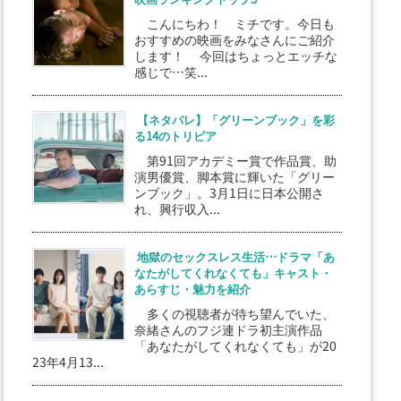
こんにちわ！ ミチです。今日も
おすすめの映画をみなさんにご紹介
します！ 今回はちょっとエッチな
感じで…笑...
【ネタバレ】「グリーンブック」を彩
る14のトリビア
第91回アカデミー賞で作品賞、助
演男優賞、脚本賞に輝いた「グリー
ンブック」。3月1日に日本公開さ
れ、興行収入...
地獄のセックスレス生活…ドラマ「あ
なたがしてくれなくても」キャスト・
あらすじ・魅力を紹介
多くの視聴者が待ち望んでいた、
奈緒さんのフジ連ドラ初主演作品
「あなたがしてくれなくても」が20
23年4月13...