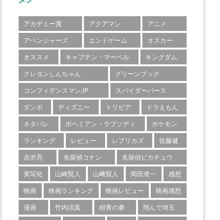
アカデミー賞
アクアマン
アニメ
アベンジャーズ
エンドゲーム
オスカー
オススメ
キャプテン・マーベル
キングダム
クレヨンしんちゃん
グリーンブック
コンフィデンスマンJP
スパイダーバース
ダンボ
ディズニー
トリビア
ドラえもん
ネタバレ
ボヘミアン・ラプソディ
ポケモン
ランキング
レビュー
レプリカズ
佐藤健
吉沢亮
名探偵コナン
名探偵ピカチュウ
実写化
山崎賢人
山﨑賢人
岡田准一
感想
映画
映画ランキング
映画レビュー
映画感想
漫画
竹内涼真
紺青の拳
翔んで埼玉