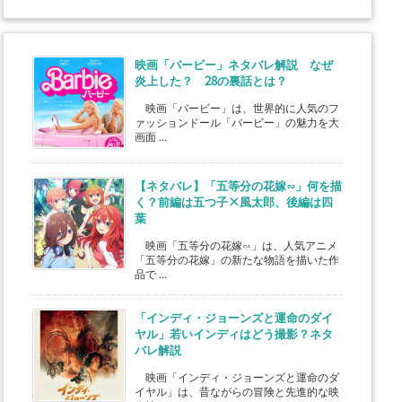
映画「バービー」ネタバレ解説 なぜ
炎上した？ 28の裏話とは？
映画「バービー」は、世界的に人気のフ
ァッションドール「バービー」の魅力を大
画面 ...
【ネタバレ】「五等分の花嫁∽」何を描
く？前編は五つ子×風太郎、後編は四
葉
映画「五等分の花嫁∽」は、人気アニメ
「五等分の花嫁」の新たな物語を描いた作
品で ...
「インディ・ジョーンズと運命のダイ
ヤル」若いインディはどう撮影？ネタ
バレ解説
映画「インディ・ジョーンズと運命のダ
イヤル」は、昔ながらの冒険と先進的な映