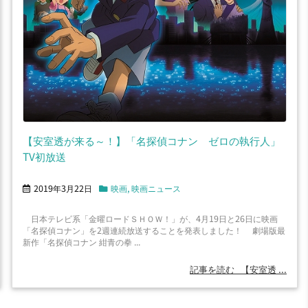
【安室透が来る～！】「名探偵コナン ゼロの執行人」
TV初放送
2019年3月22日
映画
,
映画ニュース
日本テレビ系「金曜ロードＳＨＯＷ！」が、4月19日と26日に映画
「名探偵コナン」を2週連続放送することを発表しました！ 劇場版最
新作「名探偵コナン 紺青の拳 ...
記事を読む
【安室透 ...