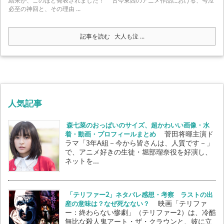
結果が、このほど発表されました！ 古今東西のアニメ作品における、号泣
必至の神回と、その理由 ...
記事を読む
大人も泣 ...
人気記事
森七菜のおっぱいのサイズ、超かわいい画像・水
着・動画・プロフィールまとめ
菅田将暉主演ド
ラマ「3年A組－今から皆さんは、人質です－」
で、アニメ好きの生徒・堀部瑠奈役を好演し、
ネットを...
「テリファー2」ネタバレ感想・考察 ラストの出
産の意味は？なぜ死なない？
映画「テリファ
ー：終わらない惨劇」（テリファー2）は、冷酷
無比な殺人鬼アート・ザ・クラウンと、彼に立