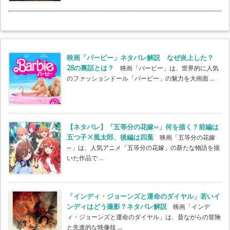
映画「バービー」ネタバレ解説 なぜ炎上した？
28の裏話とは？
映画「バービー」は、世界的に人気
のファッションドール「バービー」の魅力を大画面 ...
【ネタバレ】「五等分の花嫁∽」何を描く？前編は
五つ子×風太郎、後編は四葉
映画「五等分の花嫁
∽」は、人気アニメ「五等分の花嫁」の新たな物語を描
いた作品で ...
「インディ・ジョーンズと運命のダイヤル」若いイ
ンディはどう撮影？ネタバレ解説
映画「インデ
ィ・ジョーンズと運命のダイヤル」は、昔ながらの冒険
と先進的な映像技 ...