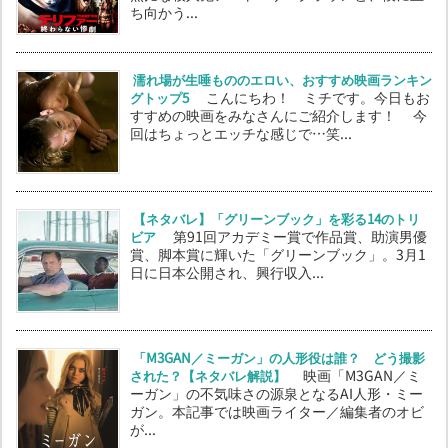
ち向かう...
濡れ場が生唾もののエロい、おすすめ映画ランキン
グトップ5
こんにちわ！ ミチです。今日もお
すすめの映画をみなさんにご紹介します！ 今
回はちょっとエッチな感じで…笑...
【ネタバレ】「グリーンブック」を彩る14のトリ
ビア
第91回アカデミー賞で作品賞、助演男優
賞、脚本賞に輝いた「グリーンブック」。3月1
日に日本公開され、興行収入...
「M3GAN／ミーガン」の人形役は誰？ どう撮影
された？【ネタバレ解説】
映画「M3GAN／ミ
ーガン」の不気味さの源泉となるAI人形・ミー
ガン。本記事では映画ライター／編集者のオビ
が...