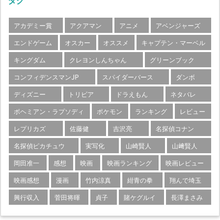
アカデミー賞
アクアマン
アニメ
アベンジャーズ
エンドゲーム
オスカー
オススメ
キャプテン・マーベル
キングダム
クレヨンしんちゃん
グリーンブック
コンフィデンスマンJP
スパイダーバース
ダンボ
ディズニー
トリビア
ドラえもん
ネタバレ
ボヘミアン・ラプソディ
ポケモン
ランキング
レビュー
レプリカズ
佐藤健
吉沢亮
名探偵コナン
名探偵ピカチュウ
実写化
山崎賢人
山﨑賢人
岡田准一
感想
映画
映画ランキング
映画レビュー
映画感想
漫画
竹内涼真
紺青の拳
翔んで埼玉
興行収入
菅田将暉
貞子
賭ケグルイ
長澤まさみ