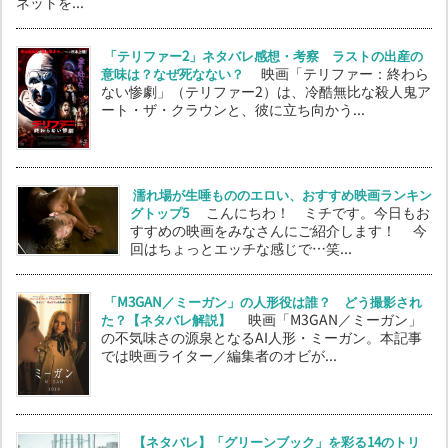
ネットを...
「テリファー2」ネタバレ感想・考察 ラストの出産の
意味は？なぜ死なない？
映画「テリファー：終わら
ない惨劇」（テリファー2）は、冷酷無比な殺人鬼ア
ート・ザ・クラウンと、彼に立ち向かう...
濡れ場が生唾もののエロい、おすすめ映画ランキン
グトップ5
こんにちわ！ ミチです。今日もお
すすめの映画をみなさんにご紹介します！ 今
回はちょっとエッチな感じで…笑...
「M3GAN／ミーガン」の人形役は誰？ どう撮影され
た？【ネタバレ解説】
映画「M3GAN／ミーガン」
の不気味さの源泉となるAI人形・ミーガン。本記事
では映画ライター／編集者のオビが...
【ネタバレ】「グリーンブック」を彩る14のトリ