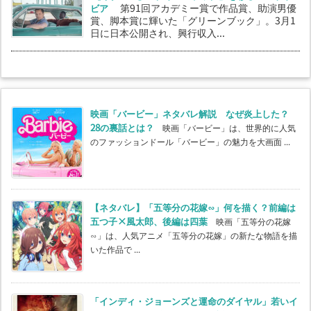
ビア
第91回アカデミー賞で作品賞、助演男優
賞、脚本賞に輝いた「グリーンブック」。3月1
日に日本公開され、興行収入...
映画「バービー」ネタバレ解説 なぜ炎上した？
28の裏話とは？
映画「バービー」は、世界的に人気
のファッションドール「バービー」の魅力を大画面 ...
【ネタバレ】「五等分の花嫁∽」何を描く？前編は
五つ子×風太郎、後編は四葉
映画「五等分の花嫁
∽」は、人気アニメ「五等分の花嫁」の新たな物語を描
いた作品で ...
「インディ・ジョーンズと運命のダイヤル」若いイ