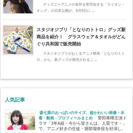
ディズニーアニメの名作を実写化する「ライオン・
キング」の日本公開が、8月9日に ...
スタジオジブリ「となりのトトロ」グッズ新
商品を紹介！ グラスウェア＆タオルがどん
ぐり共和国で販売開始
スタジオジブリがおくるアニメ映画「となりのトト
ロ」から、新グッズが発売されるこ ...
人気記事
森七菜のおっぱいのサイズ、超かわいい画像・水
着・動画・プロフィールまとめ
菅田将暉主演ド
ラマ「3年A組－今から皆さんは、人質です－」
で、アニメ好きの生徒・堀部瑠奈役を好演し、