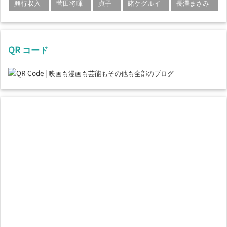
興行収入
菅田将暉
貞子
賭ケグルイ
長澤まさみ
QR コード