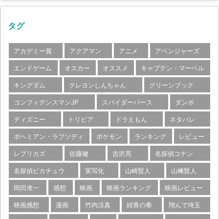
タグ
アカデミー賞
アクアマン
アニメ
アベンジャーズ
エンドゲーム
オスカー
オススメ
キャプテン・マーベル
キングダム
クレヨンしんちゃん
グリーンブック
コンフィデンスマンJP
スパイダーバース
ダンボ
ディズニー
トリビア
ドラえもん
ネタバレ
ボヘミアン・ラプソディ
ポケモン
ランキング
レビュー
レプリカズ
佐藤健
吉沢亮
名探偵コナン
名探偵ピカチュウ
実写化
山崎賢人
山﨑賢人
岡田准一
感想
映画
映画ランキング
映画レビュー
映画感想
漫画
竹内涼真
紺青の拳
翔んで埼玉