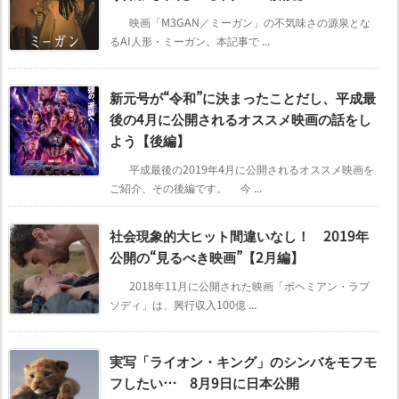
映画「M3GAN／ミーガン」の不気味さの源泉とな
るAI人形・ミーガン。本記事で ...
新元号が“令和”に決まったことだし、平成最
後の4月に公開されるオススメ映画の話をし
よう【後編】
平成最後の2019年4月に公開されるオススメ映画を
ご紹介、その後編です。 今 ...
社会現象的大ヒット間違いなし！ 2019年
公開の“見るべき映画”【2月編】
2018年11月に公開された映画「ボヘミアン・ラプ
ソディ」は、興行収入100億 ...
実写「ライオン・キング」のシンバをモフモ
フしたい… 8月9日に日本公開