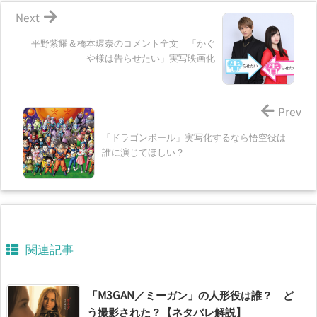
Next
平野紫耀＆橋本環奈のコメント全文 「かぐ
や様は告らせたい」実写映画化
Prev
「ドラゴンボール」実写化するなら悟空役は
誰に演じてほしい？
関連記事
「M3GAN／ミーガン」の人形役は誰？ ど
う撮影された？【ネタバレ解説】