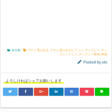
未分類
アナと雪の女王
,
アナと雪の女王2
,
アニメ
,
ディズニー
,
ディ
ズニーアニメ
,
ディズニー映画
,
映画
Posted by
obi
よろしければシェアお願いします
B!