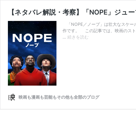
【ネタバレ解説・考察】「NOPE」ジュ
「NOPE／ノープ」は壮大なスケー
作です。 この記事では、映画のスト
【ネ
…
続きを読む
タ
バ
レ
解
説・
考
察】
「NOPE」
ジ
映画も漫画も芸能もその他も全部のブログ
ュ
ー
プ
の
最
期